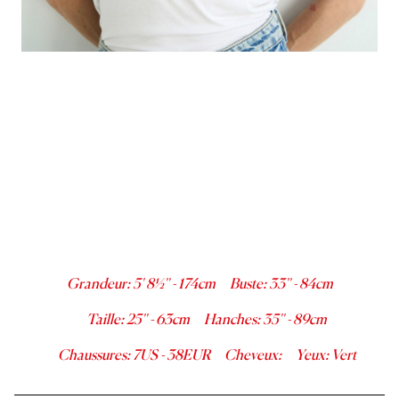
Grandeur
:
5' 8½''
-
174
cm
Buste
:
33''
-
84
cm
Taille
:
25''
-
63
cm
Hanches
:
35''
-
89
cm
Chaussures
:
7
US -
38
EUR
Cheveux
:
Yeux
:
Vert