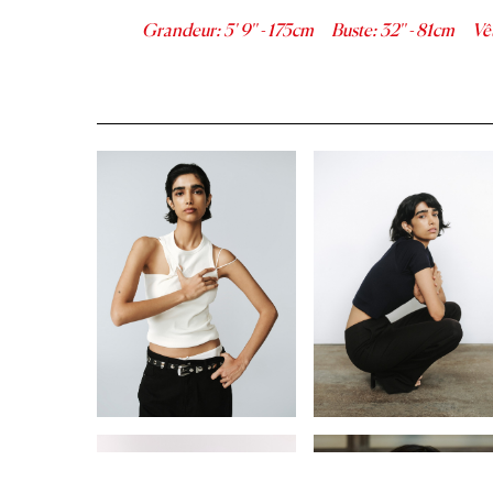
Grandeur
:
5' 9''
-
175
cm
Buste
:
32''
-
81
cm
Vê