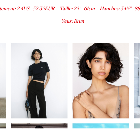
tement
:
2-4
US -
32-34
EUR
Taille
:
24''
-
61
cm
Hanches
:
34½''
-
88
Yeux
:
Brun