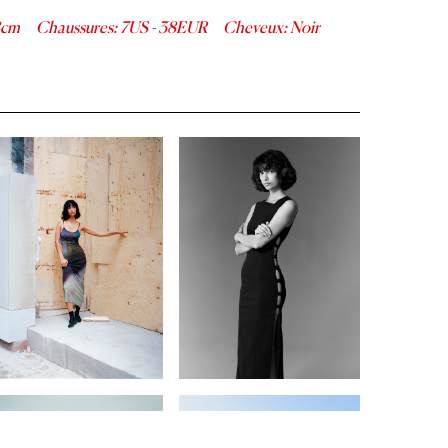
cm
Chaussures
:
7
US -
38
EUR
Cheveux
:
Noir