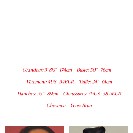
Grandeur
:
5' 8½''
-
174
cm
Buste
:
30''
-
76
cm
Vêtement
:
4
US -
34
EUR
Taille
:
24''
-
61
cm
Hanches
:
35''
-
89
cm
Chaussures
:
7½
US -
38.5
EUR
Cheveux
:
Yeux
:
Brun