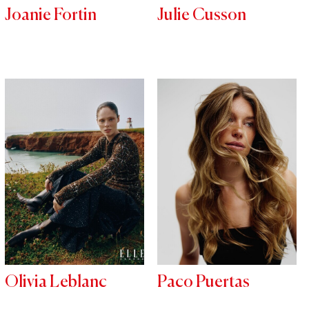
Joanie Fortin
Julie Cusson
Olivia Leblanc
Paco Puertas