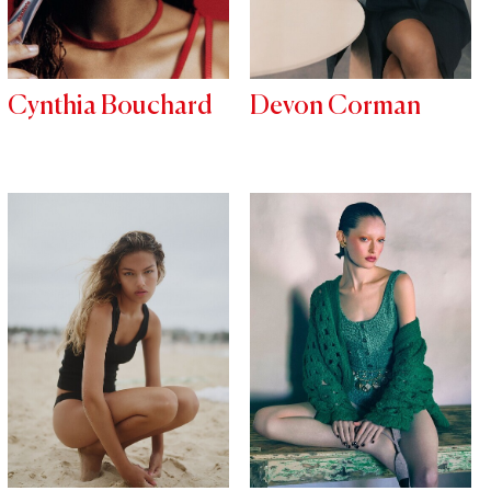
Cynthia Bouchard
Devon Corman