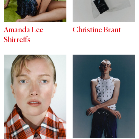
Amanda Lee
Christine Brant
Shirreffs