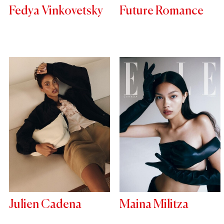
Fedya Vinkovetsky
Future Romance
Julien Cadena
Maina Militza