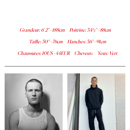
Grandeur
:
6' 2''
-
188
cm
Poitrine
:
34½''
-
88
cm
Taille
:
30''
-
76
cm
Hanches
:
36''
-
91
cm
Chaussures
:
10
US -
44
EUR
Cheveux
:
Yeux
:
Vert