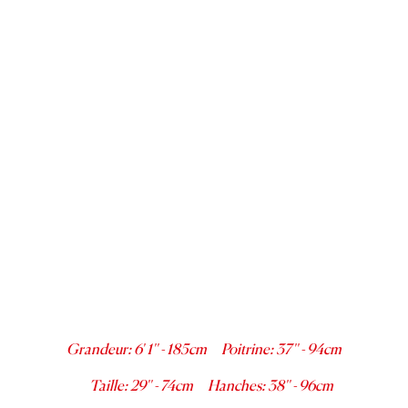
Grandeur
:
6' 1''
-
185
cm
Poitrine
:
37''
-
94
cm
Taille
:
29''
-
74
cm
Hanches
:
38''
-
96
cm