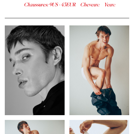
Chaussures
:
9
US -
43
EUR
Cheveux
:
Yeux
: