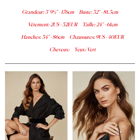
Grandeur
:
5' 9½''
-
176
cm
Buste
:
32''
-
81.5
cm
Vêtement
:
2
US -
32
EUR
Taille
:
24''
-
61
cm
Hanches
:
34''
-
86
cm
Chaussures
:
9
US -
40
EUR
Cheveux
:
Yeux
:
Vert