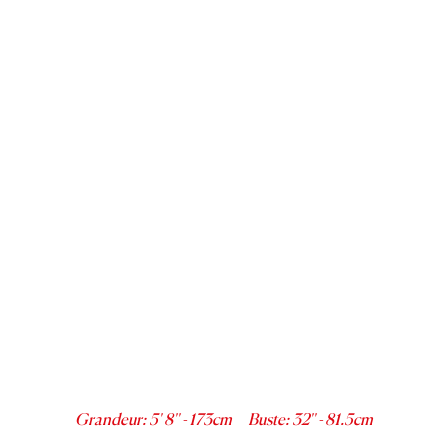
Grandeur
:
5' 8''
-
173
cm
Buste
:
32''
-
81.5
cm