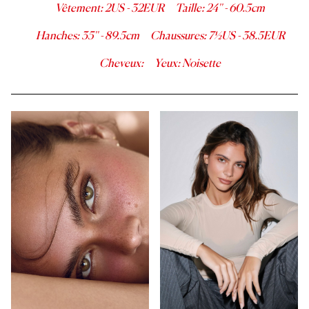
Vêtement
:
2
US -
32
EUR
Taille
:
24''
-
60.5
cm
Hanches
:
35''
-
89.5
cm
Chaussures
:
7½
US -
38.5
EUR
Cheveux
:
Yeux
:
Noisette