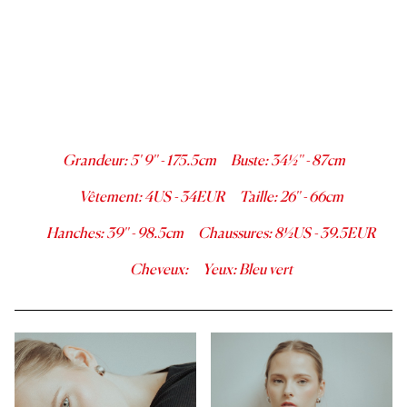
Grandeur
:
5' 9''
-
175.5
cm
Buste
:
34½''
-
87
cm
Vêtement
:
4
US -
34
EUR
Taille
:
26''
-
66
cm
Hanches
:
39''
-
98.5
cm
Chaussures
:
8½
US -
39.5
EUR
Cheveux
:
Yeux
:
Bleu vert