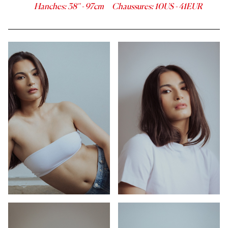
Hanches
:
38''
-
97
cm
Chaussures
:
10
US -
41
EUR