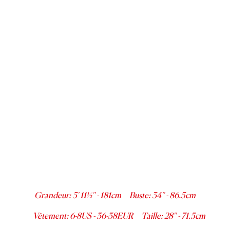
Grandeur
:
5' 11½''
-
181
cm
Buste
:
34''
-
86.5
cm
Vêtement
:
6-8
US -
36-38
EUR
Taille
:
28''
-
71.5
cm