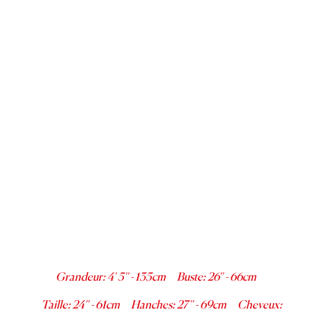
Grandeur
:
4' 5''
-
135
cm
Buste
:
26''
-
66
cm
Taille
:
24''
-
61
cm
Hanches
:
27''
-
69
cm
Cheveux
: