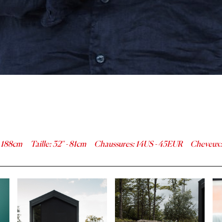
-
188
cm
Taille
:
32''
-
81
cm
Chaussures
:
14
US -
45
EUR
Cheveux
: