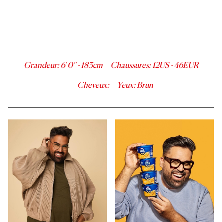
Grandeur
:
6' 0''
-
183
cm
Chaussures
:
12
US -
46
EUR
Cheveux
:
Yeux
:
Brun