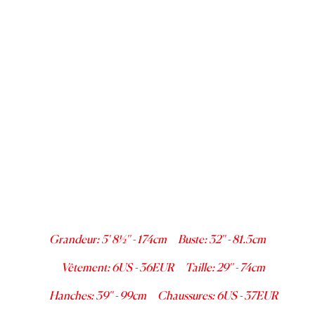
Grandeur
:
5' 8½''
-
174
cm
Buste
:
32''
-
81.5
cm
Vêtement
:
6
US -
36
EUR
Taille
:
29''
-
74
cm
Hanches
:
39''
-
99
cm
Chaussures
:
6
US -
37
EUR