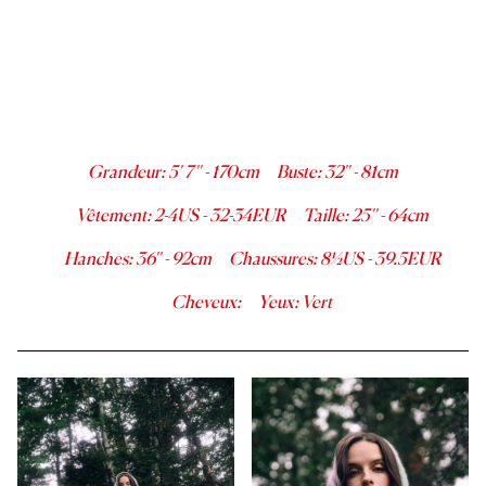
Grandeur
:
5' 7''
-
170
cm
Buste
:
32''
-
81
cm
Vêtement
:
2-4
US -
32-34
EUR
Taille
:
25''
-
64
cm
Hanches
:
36''
-
92
cm
Chaussures
:
8½
US -
39.5
EUR
Cheveux
:
Yeux
:
Vert