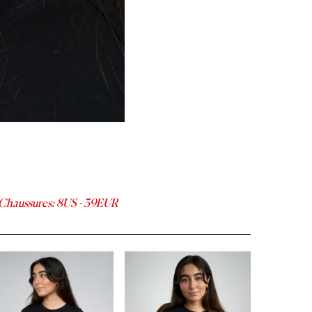
Chaussures
:
8
US -
39
EUR