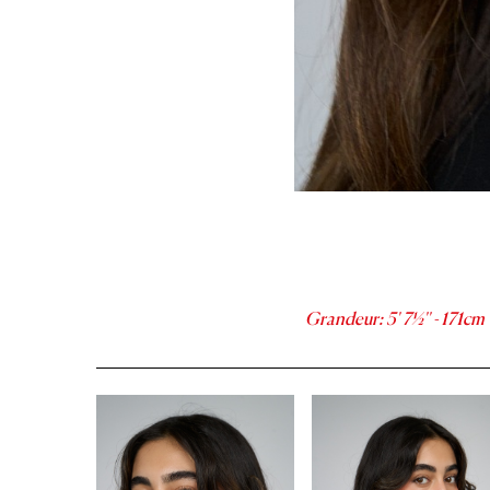
Grandeur
:
5' 7½''
-
171
cm