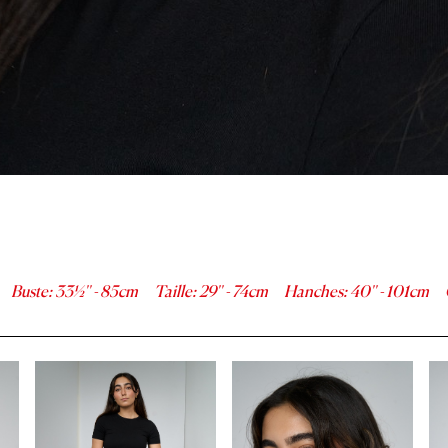
Buste
:
33½''
-
85
cm
Taille
:
29''
-
74
cm
Hanches
:
40''
-
101
cm