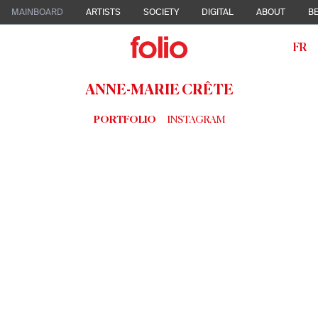
MAINBOARD
ARTISTS
SOCIETY
DIGITAL
ABOUT
BE
FR
ANNE-MARIE CRÊTE
PORTFOLIO
INSTAGRAM