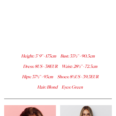
Height
:
5' 9''
-
175
cm
Bust
:
35½''
-
90.5
cm
Dress
:
8
US -
38
EUR
Waist
:
28½''
-
72.5
cm
Hips
:
37½''
-
95
cm
Shoes
:
8½
US -
39.5
EUR
Hair
:
Blond
Eyes
:
Green