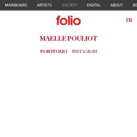
MAINBOARD
ARTISTS
SOCIETY
DIGITAL
ABOUT
BE
FR
MAELLE POULIOT
PORTFOLIO
INSTAGRAM