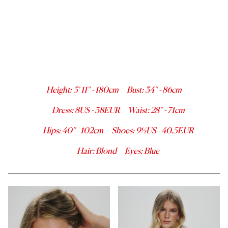
Height
:
5' 11''
-
180
cm
Bust
:
34''
-
86
cm
Dress
:
8
US -
38
EUR
Waist
:
28''
-
71
cm
Hips
:
40''
-
102
cm
Shoes
:
9½
US -
40.5
EUR
Hair
:
Blond
Eyes
:
Blue